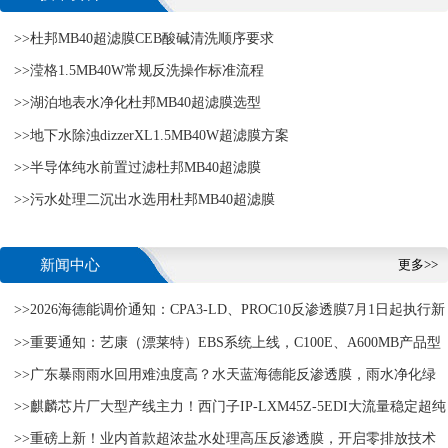
>>杜邦MB40超滤膜CEB酸碱清洗顺序要求
>>滢格1.5MB40W常规反洗操作标准流程
>>湖泊地表水净化杜邦MB40超滤膜选型
>>地下水除浊dizzerXL1.5MB40W超滤膜方案
>>半导体纯水前置过滤杜邦MB40超滤膜
>>污水处理二沉出水选用杜邦MB40超滤膜
新闻中心
更多>>
>>2026海德能调价通知：CPA3-LD、PROC10反渗透膜7月1日起执行新
>>重要通知：艺康（漂莱特）EBS系统上线，C100E、A600MB产品型
价格
>>广东暴雨雨水回用难浊度高？水天蓝海德能反渗透膜，雨水净化绿
号正式更名
>>麒麟芯片厂大型产线主力！西门子IP-LXM45Z-5EDI大流量稳定超纯
化灌溉达标
>>重磅上新！业内首款超浓盐水处理高压反渗透膜，开启零排放技术
水