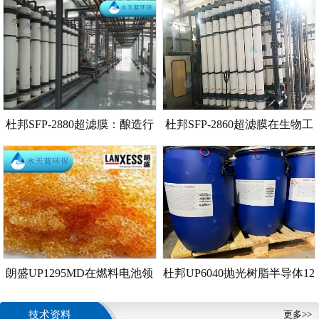
MB20树脂使用案例
流量EDI膜堆的应用案例有哪
些？
杜邦SFP-2880超滤膜：酿造行
杜邦SFP-2860超滤膜在生物工
业废水处理方案
程中的应用案例
朗盛UP1295MD在燃料电池领
杜邦UP6040抛光树脂半导体12
域的应用案例
英寸晶圆厂的应用案例
技术资料
更多>>