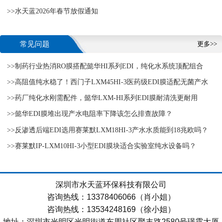
>>水天蓝2026年春节放假通知
新赛道
常见问题
更多>>
>>制药行业热消RO膜搭配懿华HI系列EDI，纯化水系统顶配组合
>>高阻值纯水稳了！西门子LXM45HI-3医药级EDI膜适配无菌产水
>>药厂纯化水刚需配件，懿华LXM-HI系列EDI膜耐清洗更耐用
>>懿华EDI膜堆出现产水电阻率下降该怎么排查故障？
>>反渗透后端EDI选用赛莱默LXM18HI-3产水水质能到18兆欧吗？
>>赛莱默IP-LXM10HI-3小型EDI膜块适合实验室纯水设备吗？
深圳市水天蓝环保科技有限公司
咨询热线：13378406066（肖小姐）
咨询热线：13534248169（徐小姐）
地址：深圳市光明区光明街道东周社区聚丰路2580号璟霆大厦