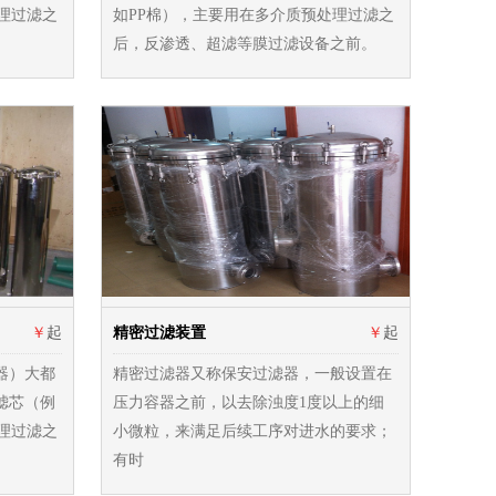
理过滤之
如PP棉），主要用在多介质预处理过滤之
后，反渗透、超滤等膜过滤设备之前。
￥
起
精密过滤装置
￥
起
器）大都
精密过滤器又称保安过滤器，一般设置在
滤芯（例
压力容器之前，以去除浊度1度以上的细
理过滤之
小微粒，来满足后续工序对进水的要求；
有时