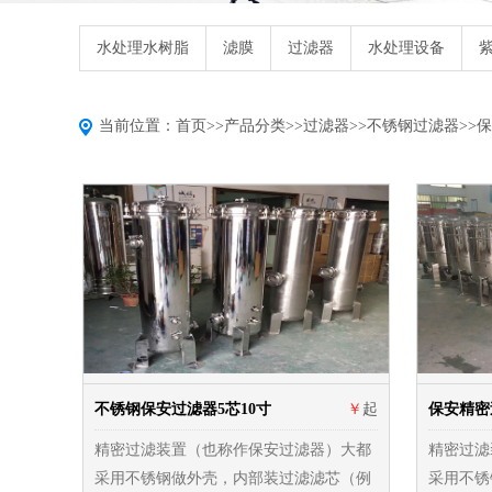
水处理水树脂
滤膜
过滤器
水处理设备
当前位置：
首页
>>
产品分类
>>
过滤器
>>
不锈钢过滤器
>>
保
不锈钢保安过滤器5芯10寸
￥
起
保安精密
精密过滤装置（也称作保安过滤器）大都
精密过滤
采用不锈钢做外壳，内部装过滤滤芯（例
采用不锈