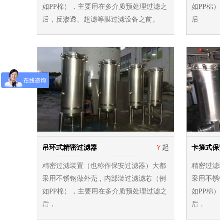
如PP棉），主要用在多介质预处理过滤之
如PP棉
后，反渗透、超滤等膜过滤设备之前。
后
吊环式精密过滤器
￥
起
卡箍式保
精密过滤装置（也称作保安过滤器）大都
精密过滤
采用不锈钢做外壳，内部装过滤滤芯（例
采用不锈
如PP棉），主要用在多介质预处理过滤之
如PP棉
后，
后，