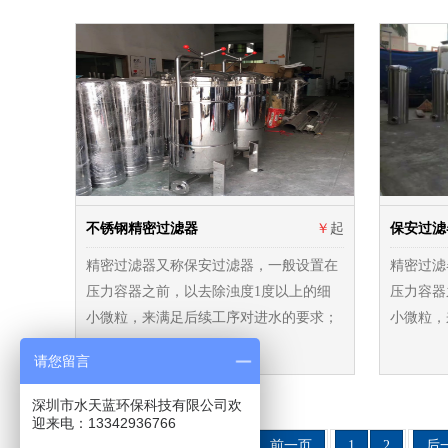
不锈钢精密过滤器
￥
起
保安过滤
精密过滤器又称保安过滤器，一般设置在
精密过滤
压力容器之前，以去除浊度1度以上的细
压力容器
小微粒，来满足后续工序对进水的要求；
小微粒，
请您留言
深圳市水天蓝环保科技有限公司欢
迎来电：13342936766
首页
前一页
1
2
后
共22条 当前1/2页